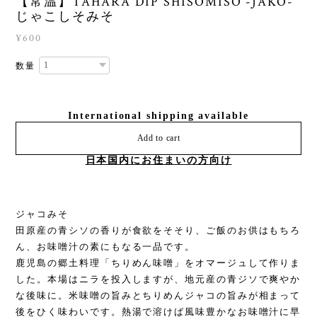
【常温】TAHARA DIP SHISOMISO -JAKO-
じゃこしそみそ
¥600
数量
International shipping available
Add to cart
日本国内にお住まいの方向け
ジャコみそ
田原産の青シソの香りが食欲をそそり、ご飯のお供はもちろ
ん、お味噌汁の素にもなる一品です。
鹿児島の郷土料理「ちりめん味噌」をオマージュして作りま
した。本場はニラを投入しますが、地元産の青ジソで爽やか
な後味に。米味噌の旨みとちりめんジャコの旨みが相まって
後をひく味わいです。熱湯で溶けば風味豊かなお味噌汁に早