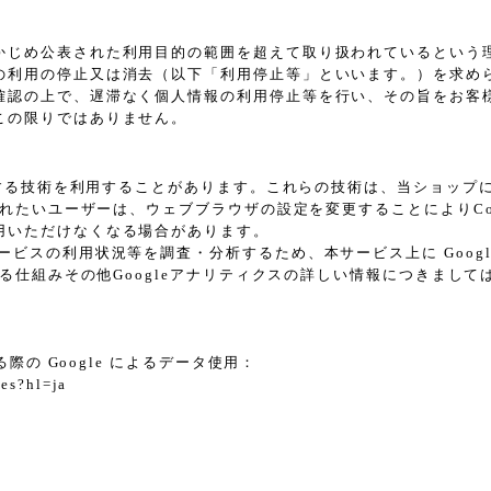
かじめ公表された利用目的の範囲を超えて取り扱われているという
の利用の停止又は消去（以下「利用停止等」といいます。）を求め
確認の上で、遅滞なく個人情報の利用停止等を行い、その旨をお客
この限りではありません。
に類する技術を利用することがあります。これらの技術は、当ショッ
されたいユーザーは、ウェブブラウザの設定を変更することによりCoo
用いただけなくなる場合があります。
スの利用状況等を調査・分析するため、本サービス上に Google L
れる仕組みその他Googleアナリティクスの詳しい情報につきまし
際の Google によるデータ使用：
tes?hl=ja