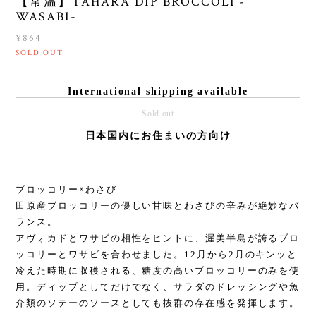
【常温】TAHARA DIP BROCCOLI -
WASABI-
¥864
SOLD OUT
International shipping available
Sold out
日本国内にお住まいの方向け
ブロッコリー☓わさび
田原産ブロッコリーの優しい甘味とわさびの辛みが絶妙なバ
ランス。
アヴォカドとワサビの相性をヒントに、渥美半島が誇るブロ
ッコリーとワサビを合わせました。12月から2月のキンッと
冷えた時期に収穫される、糖度の高いブロッコリーのみを使
用。ディップとしてだけでなく、サラダのドレッシングや魚
介類のソテーのソースとしても抜群の存在感を発揮します。